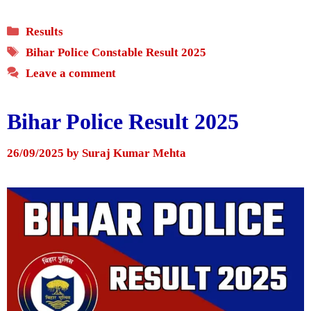
Categories
Results
Tags
Bihar Police Constable Result 2025
Leave a comment
Bihar Police Result 2025
26/09/2025
by
Suraj Kumar Mehta